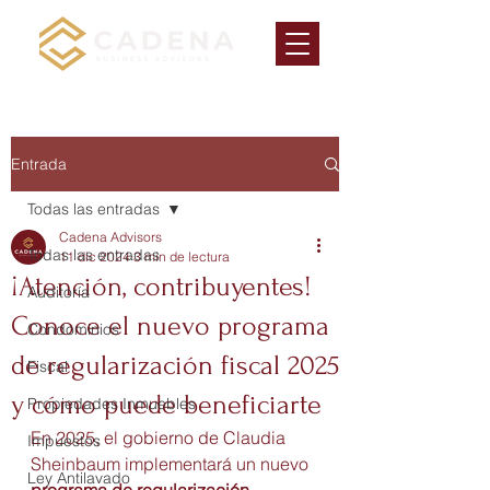
Entrada
Todas las entradas
Cadena Advisors
Todas las entradas
11 dic 2024
3 min de lectura
¡Atención, contribuyentes!
Auditoría
Conoce el nuevo programa
Condominios
de regularización fiscal 2025
Fiscal
y cómo puede beneficiarte
Propiedades Inmuebles
En 2025, el gobierno de Claudia 
Impuestos
Sheinbaum implementará un nuevo 
Ley Antilavado