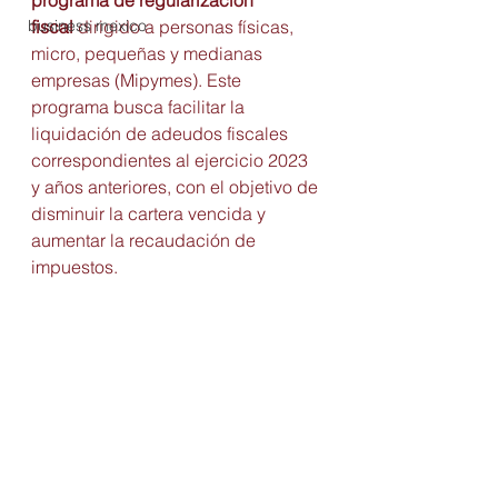
programa de regularización 
business mexico
fiscal
 dirigido a personas físicas, 
micro, pequeñas y medianas 
empresas (Mipymes). Este 
programa busca facilitar la 
liquidación de adeudos fiscales 
correspondientes al ejercicio 2023 
y años anteriores, con el objetivo de 
disminuir la cartera vencida y 
aumentar la recaudación de 
impuestos.