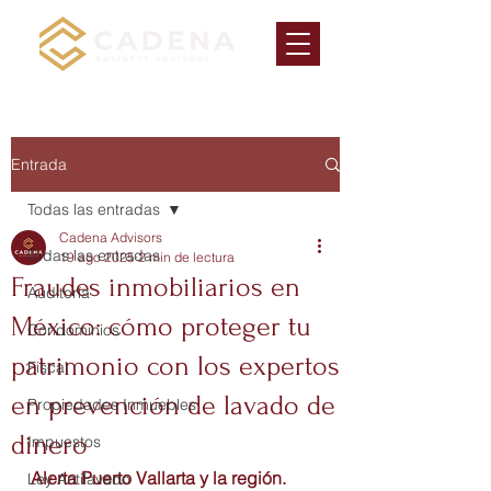
Entrada
Todas las entradas
Cadena Advisors
Todas las entradas
19 ago 2025
2 min de lectura
Fraudes inmobiliarios en
Auditoría
México: cómo proteger tu
Condominios
patrimonio con los expertos
Fiscal
en prevención de lavado de
Propiedades Inmuebles
dinero
Impuestos
Alerta Puerto Vallarta y la región.
Ley Antilavado