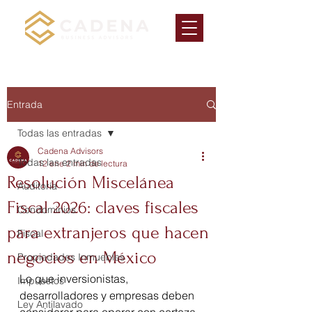
Entrada
Todas las entradas
Cadena Advisors
Todas las entradas
12 ene
2 min de lectura
Resolución Miscelánea
Auditoría
Fiscal 2026: claves fiscales
Condominios
para extranjeros que hacen
Fiscal
negocios en México
Propiedades Inmuebles
Lo que inversionistas, 
Impuestos
desarrolladores y empresas deben 
Ley Antilavado