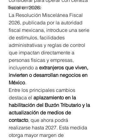
considerar para operar con certeza 
business mexico
fiscal en 2026.
La Resolución Miscelánea Fiscal 
2026, publicada por la autoridad 
fiscal mexicana, introduce una serie 
de estímulos, facilidades 
administrativas y reglas de control 
que impactan directamente a 
personas físicas y empresas, 
incluyendo a 
extranjeros que viven, 
invierten o desarrollan negocios en 
México
.
Entre los principales cambios 
destaca el 
aplazamiento en la 
habilitación del Buzón Tributario y la 
actualización de medios de 
contacto
, que ahora podrá 
realizarse hasta 2027. Esta medida 
otorga mayor margen de 