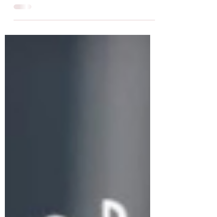
administración de condominios y mejora la
gestión financiera y legal de tu propiedad.