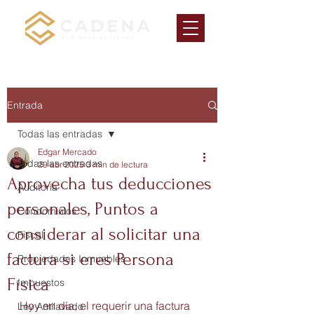
Entrada
Todas las entradas
Edgar Mercado
Todas las entradas
29 abr 2025
3 min de lectura
Aprovecha tus deducciones
Auditoría
personales, Puntos a
Condominios
considerar al solicitar una
Fiscal
factura si eres Persona
Propiedades Inmuebles
Física
Impuestos
Hoy en día, el requerir una factura 
Ley Antilavado